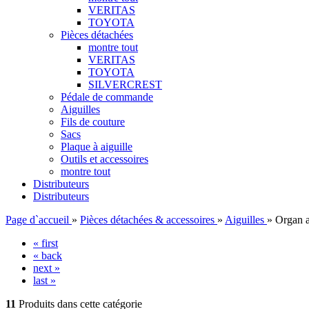
VERITAS
TOYOTA
Pièces détachées
montre tout
VERITAS
TOYOTA
SILVERCREST
Pédale de commande
Aiguilles
Fils de couture
Sacs
Plaque à aiguille
Outils et accessoires
montre tout
Distributeurs
Distributeurs
Page d`accueil
»
Pièces détachées & accessoires
»
Aiguilles
»
Organ a
« first
« back
next »
last »
11
Produits dans cette catégorie