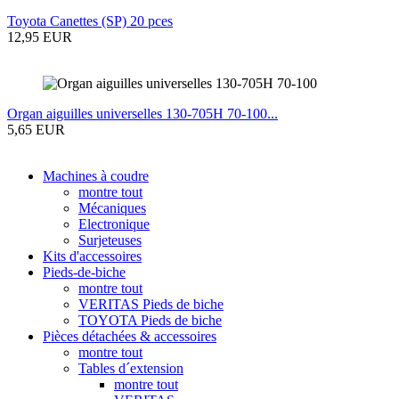
Toyota Canettes (SP) 20 pces
12,95 EUR
Organ aiguilles universelles 130-705H 70-100...
5,65 EUR
Machines à coudre
montre tout
Mécaniques
Electronique
Surjeteuses
Kits d'accessoires
Pieds-de-biche
montre tout
VERITAS Pieds de biche
TOYOTA Pieds de biche
Pièces détachées & accessoires
montre tout
Tables d´extension
montre tout