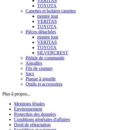
VERITAS
TOYOTA
Canettes et boitiers canettes
montre tout
VERITAS
TOYOTA
Pièces détachées
montre tout
VERITAS
TOYOTA
SILVERCREST
Pédale de commande
Aiguilles
Fils de couture
Sacs
Plaque à aiguille
Outils et accessoires
Plus à propos...
Mentions légales
Environnement
Protection des données
Conditions générales d'affaires
Droit de rétractation
Expédition et paiement