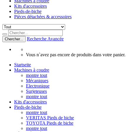
Machines à coudre
Kits d'accessoires
Pieds-de-biche
Pièces détachées & accessoires
Recherche Avancée
Chercher...
Vous n`avez pas encore de produits dans votre panier.
Startseite
Machines à coudre
montre tout
Mécaniques
Electronique
Surjeteuses
montre tout
Kits d'accessoires
Pieds-de-biche
montre tout
VERITAS Pieds de biche
TOYOTA Pieds de biche
montre tout