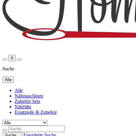
0
Suche
Alle
Alle
Nähmaschinen
Zubehör Sets
Nähfüße
Ersatzteile & Zubehör
Erweiterte Suche
Suche...