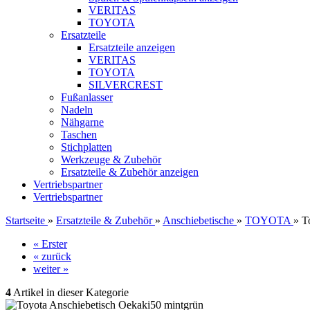
VERITAS
TOYOTA
Ersatzteile
Ersatzteile anzeigen
VERITAS
TOYOTA
SILVERCREST
Fußanlasser
Nadeln
Nähgarne
Taschen
Stichplatten
Werkzeuge & Zubehör
Ersatzteile & Zubehör anzeigen
Vertriebspartner
Vertriebspartner
Startseite
»
Ersatzteile & Zubehör
»
Anschiebetische
»
TOYOTA
»
T
« Erster
« zurück
weiter »
4
Artikel in dieser Kategorie