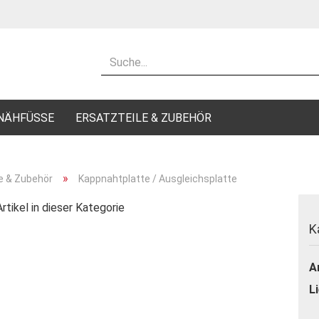
Sprache auswählen
Lieferland
NÄHFÜSSE
ERSATZTEILE & ZUBEHÖR
»
 & Zubehör
Kappnahtplatte / Ausgleichsplatte
rtikel in dieser Kategorie
Konto e
K
Passwo
Ar
L