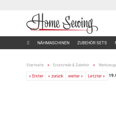
NÄHMASCHINEN
ZUBEHÖR SETS
»
»
Startseite
Ersatzteile & Zubehör
Werkzeuge
19
A
« Erster
« zurück
weiter »
Letzter »