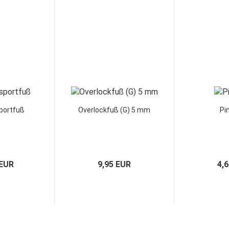
portfuß
Overlockfuß (G) 5 mm
Pi
 EUR
9,95 EUR
4,