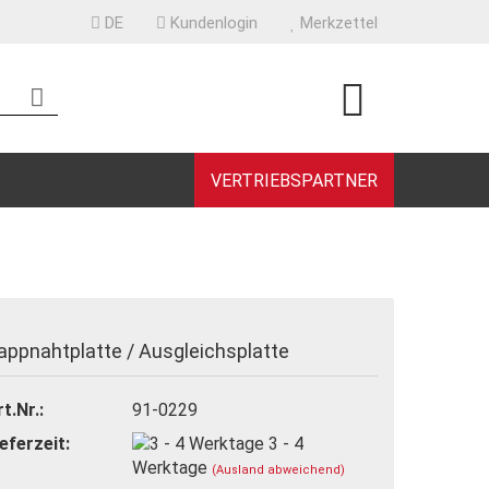
DE
Kundenlogin
Merkzettel
VERTRIEBSPARTNER
rstellen
appnahtplatte / Ausgleichsplatte
rt vergessen?
t.Nr.:
91-0229
ieferzeit:
3 - 4
Werktage
(Ausland abweichend)