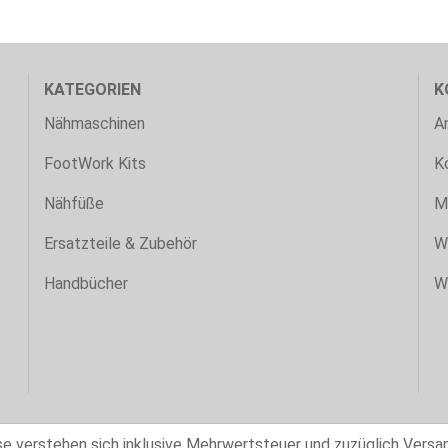
KATEGORIEN
K
Nähmaschinen
A
FootWork Kits
K
Nähfüße
M
Ersatzteile & Zubehör
W
Handbücher
W
ise verstehen sich inklusive Mehrwertsteuer und zuzüglich Versa