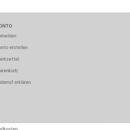
ONTO
nmelden
onto erstellen
erkzettel
arenkorb
iderruf erklären
ndkosten.