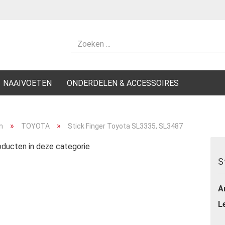
Kies een taal
Residentie
NAAIVOETEN
ONDERDELEN & ACCESSOIRES
»
»
n
TOYOTA
Stick Finger Toyota SL3335, SL3487
ducten in deze categorie
Maak 
S
Wacht
Ar
L