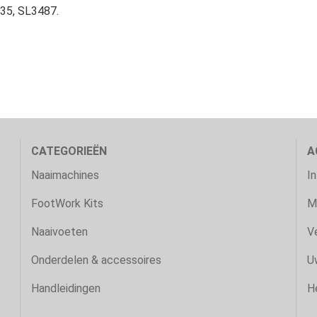
335, SL3487.
CATEGORIEËN
A
Naaimachines
I
FootWork Kits
M
Naaivoeten
Ve
Onderdelen & accessoires
U
Handleidingen
H