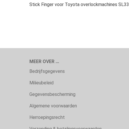
Stick Finger voor Toyota overlockmachines SL3
MEER OVER ...
Bedrijfsgegevens
Milieubeleid
Gegevensbescherming
Algemene voorwaarden
Herroepingsrecht
Verzending & betalingsvoorwaarden