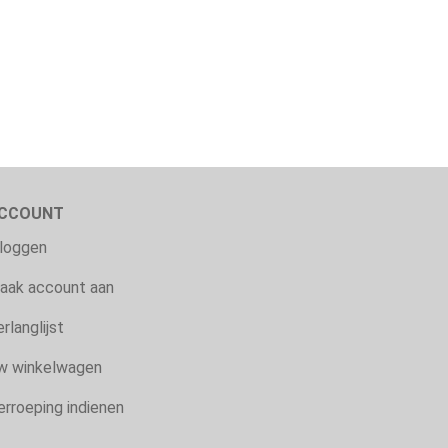
CCOUNT
nloggen
aak account aan
rlanglijst
w winkelwagen
erroeping indienen