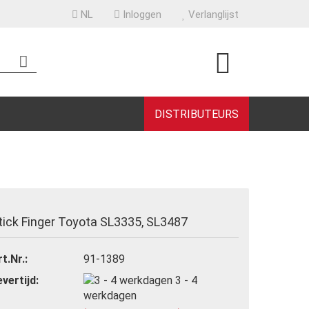
NL
Inloggen
Verlanglijst
DISTRIBUTEURS
een account aan
tick Finger Toyota SL3335, SL3487
woord vergeten?
t.Nr.:
91-1389
evertijd:
3 - 4
werkdagen