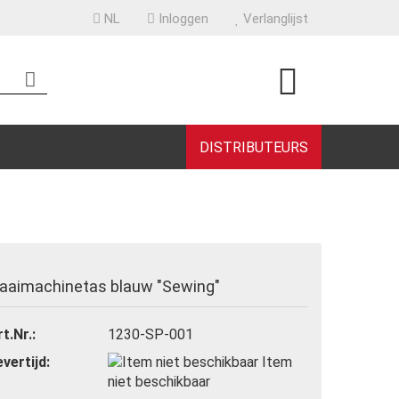
NL
Inloggen
Verlanglijst
DISTRIBUTEURS
een account aan
aaimachinetas blauw "Sewing"
woord vergeten?
t.Nr.:
1230-SP-001
evertijd:
Item
niet beschikbaar