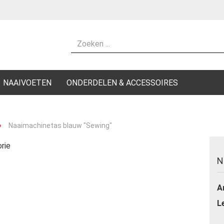
Kies een taal
Residentie
NAAIVOETEN
ONDERDELEN & ACCESSOIRES
»
Naaimachinetas blauw "Sewing"
rie
Maak 
N
Wacht
Ar
L