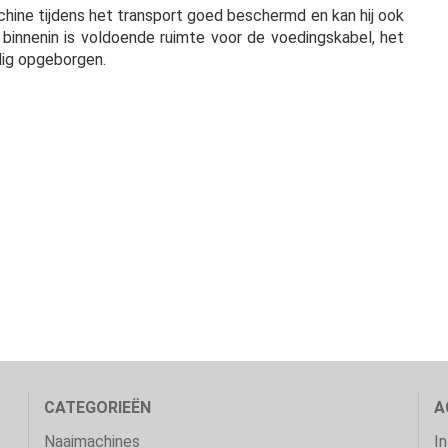
ine tijdens het transport goed beschermd en kan hij ook
 binnenin is voldoende ruimte voor de voedingskabel, het
ilig opgeborgen.
CATEGORIEËN
A
Naaimachines
I